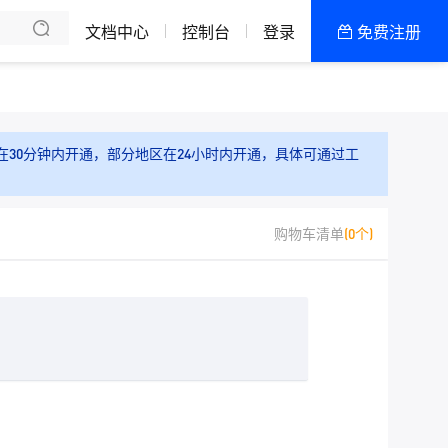
文档中心
控制台
登录
免费注册
全部产品
新闻资讯
帮助文档
30分钟内开通，部分地区在24小时内开通，具体可通过工
热销推荐
购物车清单
(0个)