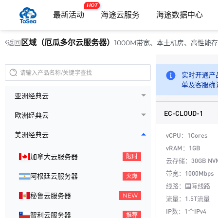
HOT
最新活动
海途云服务
海途数据中心
区域（厄瓜多尔云服务器）
1000M带宽、本土机房、高性能
返回
实时开通产
单及客服确
亚洲经典云
EC-CLOUD-1
欧洲经典云
美洲经典云
vCPU：1Cores
vRAM：1GB
加拿大云服务器
限时
云存储：30GB NV
带宽：1000Mbps
阿根廷云服务器
火爆
线路：国际线路
秘鲁云服务器
NEW
流量：1.5T流量
IP数：1个IPv4
智利云服务器
推荐