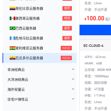
系统：Linux
哥伦比亚云服务器
推荐
开通：手动开通
100.00
墨西哥云服务器
畅销
¥
起/
巴西云服务器
最新
危地马拉云服务器
最新
EC-CLOUD-4
玻利维亚云服务器
NEW
vCPU：4Cores
厄瓜多尔云服务器
NEW
vRAM：4GB
非洲经典云
云存储：80GB NV
带宽：1000Mbps
大洋洲经典云
线路：国际线路
流量：4T流量
海外轻量云
IP数：1个IPv4
住宅IP弹性云
系统：Linux
开通：手动开通