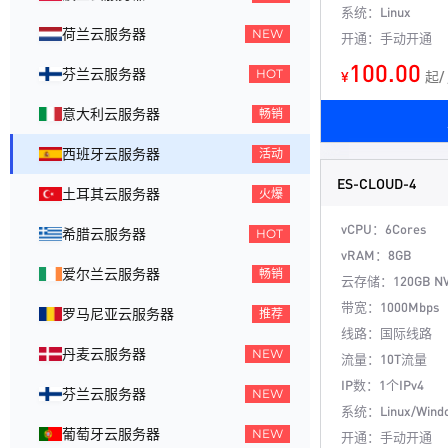
系统：Linux
荷兰云服务器
NEW
开通：手动开通
100.00
芬兰云服务器
HOT
¥
起/
意大利云服务器
畅销
西班牙云服务器
活动
ES-CLOUD-4
土耳其云服务器
火爆
vCPU：6Cores
希腊云服务器
HOT
vRAM：8GB
爱尔兰云服务器
畅销
云存储：120GB N
带宽：1000Mbps
罗马尼亚云服务器
推荐
线路：国际线路
丹麦云服务器
NEW
流量：10T流量
IP数：1个IPv4
芬兰云服务器
NEW
系统：Linux/Wind
葡萄牙云服务器
NEW
开通：手动开通