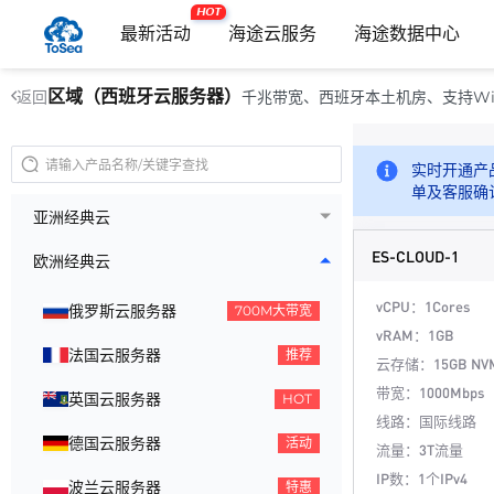
HOT
最新活动
海途云服务
海途数据中心
区域（西班牙云服务器）
千兆带宽、西班牙本土机房、支持Win
返回
实时开通产
单及客服确
亚洲经典云
ES-CLOUD-1
欧洲经典云
vCPU：1Cores
俄罗斯云服务器
700M大带宽
vRAM：1GB
法国云服务器
推荐
云存储：15GB NV
带宽：1000Mbps
英国云服务器
HOT
线路：国际线路
德国云服务器
活动
流量：3T流量
IP数：1个IPv4
波兰云服务器
特惠